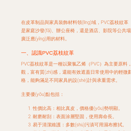
在皮革制品與家具裝飾材料領(lǐng)域，PVC荔枝
是家庭沙發(fā)、辦公座椅，還是酒店、影院等公
廣泛應(yīng)用的材料。
一、認識PVC荔枝紋革
PVC荔枝紋革是一種以聚氯乙烯（PVC）為主要原料
觀，富有質(zhì)感，還能有效遮蓋日常使用中的輕微劃
格，能夠滿足不同家具的設(shè)計與承重需求。
主要優(yōu)點包括：
性價比高
：相比真皮，價格優(yōu)勢明顯。
耐磨耐刮
：表面涂層堅固，使用壽命長。
易于清潔維護
：多數(shù)污漬可用濕布擦拭。