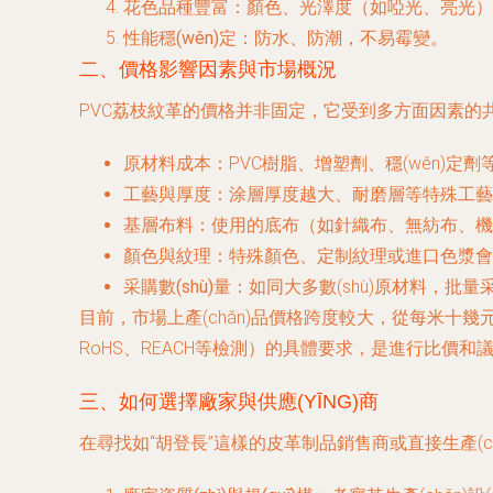
花色品種豐富
：顏色、光澤度（如啞光、亮光
性能穩(wěn)定
：防水、防潮，不易霉變。
二、價格影響因素與市場概況
PVC荔枝紋革的價格并非固定，它受到多方面因素的
原材料成本
：PVC樹脂、增塑劑、穩(wěn)定劑
工藝與厚度
：涂層厚度越大、耐磨層等特殊工藝越
基層布料
：使用的底布（如針織布、無紡布、機織
顏色與紋理
：特殊顏色、定制紋理或進口色漿會
采購數(shù)量
：如同大多數(shù)原材料，批量采
目前，市場上產(chǎn)品價格跨度較大，從每米十幾
RoHS、REACH等檢測）的具體要求，是進行比價和
三、如何選擇廠家與供應(YĪNG)商
在尋找如“胡登長”這樣的皮革制品銷售商或直接生產(chǎ