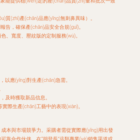
)廠家能提供穩(wěn)定的產(chǎn)品質(zhì)量和批次一致
ì)產(chǎn)品應(yīng)無刺鼻異味）。
，確保產(chǎn)品安全合規(guī)。
顏色、寬度、壓紋版的定制服務(wù)。
yīng)對生產(chǎn)急需。
。
通，及時獲取新品信息。
際生產(chǎn)工藝中的表現(xiàn)。
hì)、成本與市場競爭力。采購者需從實際應(yīng)用出發
求的可靠合作伙伴。在“胡登長”這類專業(yè)銷售渠道或