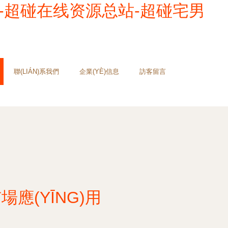
9-超碰在线资源总站-超碰宅男
聯(LIÁN)系我們
企業(YÈ)信息
訪客留言
應(YĪNG)用