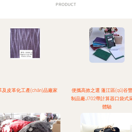
PRODUCT
革及皮革化工產(chǎn)品廠家
便攜高效之選 蓬江區(qū)谷
制品廠J702帶計算器口袋式
體驗