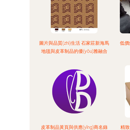
圖片與品質(zhì)生活 石家莊新海馬
低價
地毯與皮革制品的優(yōu)雅融合
皮革制品黃頁與供應(yīng)商名錄
精致