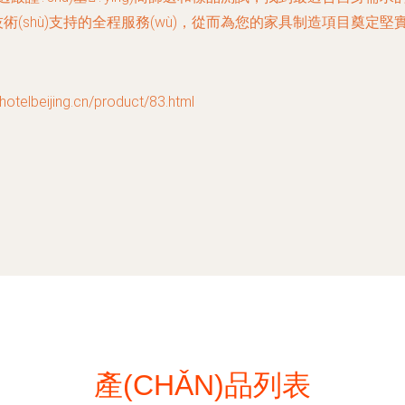
術(shù)支持的全程服務(wù)，從而為您的家具制造項目奠定堅實的
beijing.cn/product/83.html
產(CHǍN)品列表