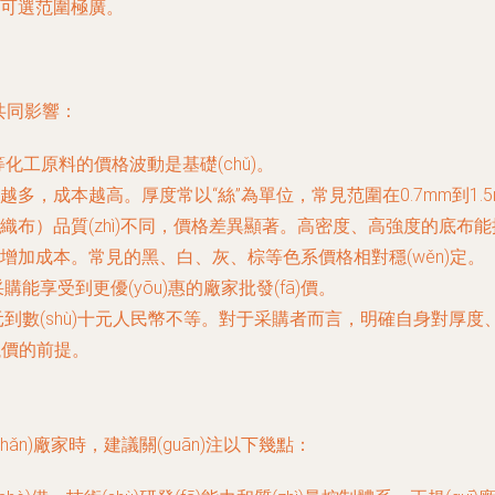
）可選范圍極廣。
共同影響：
等化工原料的價格波動是基礎(chǔ)。
多，成本越高。厚度常以“絲”為單位，常見范圍在0.7mm到1.
布）品質(zhì)不同，價格差異顯著。高密度、高強度的底布能提
增加成本。常見的黑、白、灰、棕等色系價格相對穩(wěn)定。
購能享受到更優(yōu)惠的廠家批發(fā)價。
元到數(shù)十元人民幣不等。對于采購者而言，明確自身對厚度、
議價的前提。
n)廠家時，建議關(guān)注以下幾點：