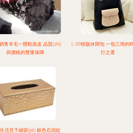
銷售羊毛一體鞋面皮 品質(zhì)
L-09韓版休閑包 一包三用的
與價格的雙重保障
行之選
生活見于細節(jié) 銀色石頭紋