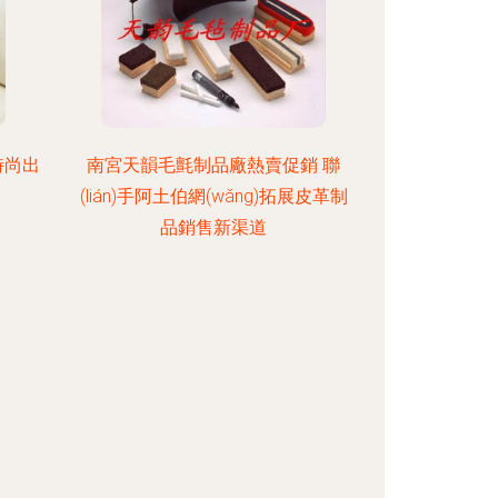
時尚出
南宮天韻毛氈制品廠熱賣促銷 聯
(lián)手阿土伯網(wǎng)拓展皮革制
品銷售新渠道