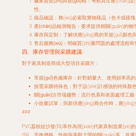
廠家資質(zhì)與規(guī)模
：考察其生產(chǎn)設(
性。
樣品確認
：務(wù)必索取實物樣品（色卡或樣塊）
產(chǎn)品檢測報告
：要求提供相關(guān)的物
庫存與定制
：了解供應(yīng)商的常規(gu
售后服務(wù)
：明確質(zhì)量問題的處理流程
四、庫存管理與采購建議
對于家具制造商或大型項目采購方：
常規(guī)色備庫存
：針對銷量大、使用頻率高的經(
按需采購特殊色
：對于設(shè)計感強的特殊顏
關(guān)注市場趨勢
：流行色系和表面處理工藝（
小批量試單
：與新供應(yīng)商合作時，應(yī
###
PVC荔枝紋沙發(fā)革作為現(xiàn)代家具制造業(y
(fā)，平衡價格、性能與美觀之間的關(guān)系，并