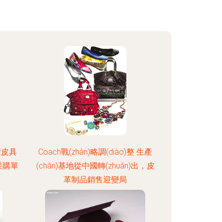
豐皮具
Coach戰(zhàn)略調(diào)整 生產
采購單
(chǎn)基地從中國轉(zhuǎn)出，皮
革制品銷售迎變局