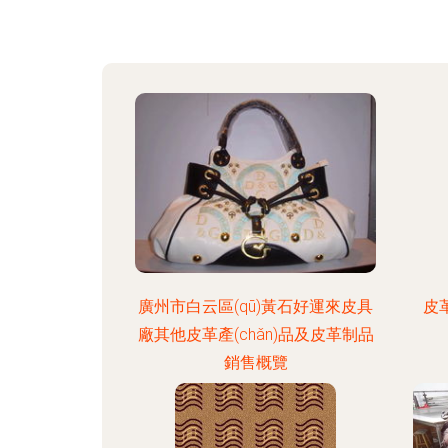
廣州市白云區(qū)黃石好運來皮具
皮
廠其他皮革產(chǎn)品及皮革制品
銷售概覽