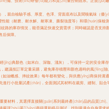
shè)備、技術(shù)研發(fā)能力和質(zhì)量控制體系。正規(guī
，親自檢驗手感、厚度、色澤、背面底布以及聞嗅氣味（優(yōu)質(zh
理性能（耐磨、耐水解、耐寒凍、撕裂強度等）和環(huán)保檢測報告
ī)顏色與紋路的庫存情況，能否滿足快速交貨需求；同時確認是否支持
和售后保障。
jīng)典顏色（如米白、深咖、淺灰），可保持一定的安全庫存，以應(
色，建議按訂單定量采購，避免庫存積壓和顏色過時的風(fēng)險
如油蠟感、摔紋效果）每年都有變化，與供應(yīng)商保持溝
ng)先進行小批量試產(chǎn)，全面測試其材料在裁剪、縫制、貼合等實
è)的重要材料，其選擇直接關(guān)系到最終產(chǎn)品的品質(z
通過嚴謹?shù)墓?yīng)商篩選和樣品測試，找到最適合自身需