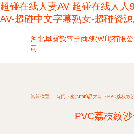
超碰在线人妻AV-超碰在线人人
AV-超碰中文字幕熟女-超碰资
河北阜露歆電子商務(WÙ)有限公
司
當前位置：
首頁
>
產(chǎn)品大全
>
PVC荔枝紋沙
PVC荔枝紋沙