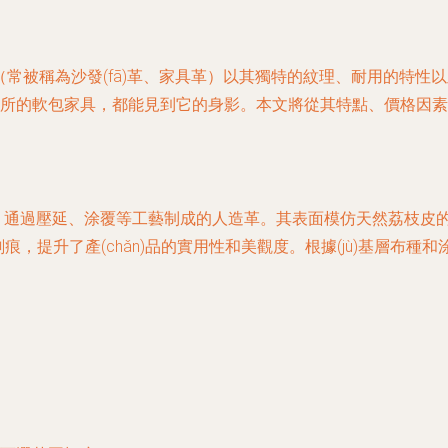
紋革（常被稱為沙發(fā)革、家具革）以其獨特的紋理、耐用的特性
共場所的軟包家具，都能見到它的身影。本文將從其特點、價格因
，通過壓延、涂覆等工藝制成的人造革。其表面模仿天然荔枝皮的不
痕，提升了產(chǎn)品的實用性和美觀度。根據(jù)基層布種和